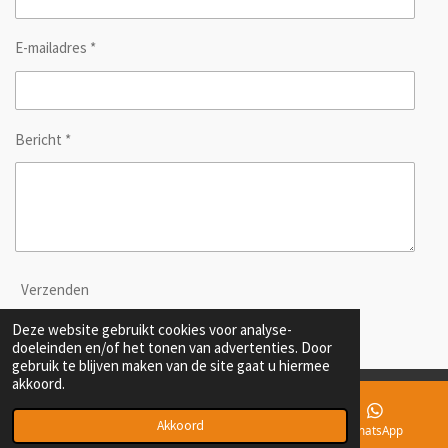
E-mailadres *
Bericht *
Verzenden
Deze website gebruikt cookies voor analyse-
doeleinden en/of het tonen van advertenties. Door
gebruik te blijven maken van de site gaat u hiermee
akkoord.
© 2020 - 2026 Effect
Akkoord
E-mailadres
Telefoonnummer
WhatsApp
Powered by
JouwWeb