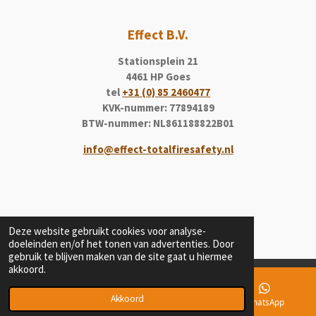
Effect B.V.
Stationsplein 21
4461 HP Goes
tel
+31 (0) 85 2460477
KVK-nummer: 77894189
BTW-nummer: NL861188822B01
info@effect-totalfiresafety.nl
Deze website gebruikt cookies voor analyse-
doeleinden en/of het tonen van advertenties. Door
gebruik te blijven maken van de site gaat u hiermee
akkoord.
© 2020 - 2026 Effect
Akkoord
E-mailadres
Telefoonnummer
WhatsApp
Powered by
JouwWeb